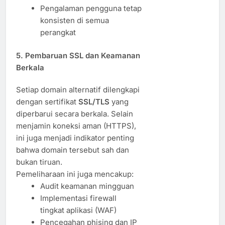
Pengalaman pengguna tetap
konsisten di semua
perangkat
5.
Pembaruan SSL dan Keamanan
Berkala
Setiap domain alternatif dilengkapi
dengan sertifikat
SSL/TLS
yang
diperbarui secara berkala. Selain
menjamin koneksi aman (HTTPS),
ini juga menjadi indikator penting
bahwa domain tersebut sah dan
bukan tiruan.
Pemeliharaan ini juga mencakup:
Audit keamanan mingguan
Implementasi firewall
tingkat aplikasi (WAF)
Pencegahan phising dan IP