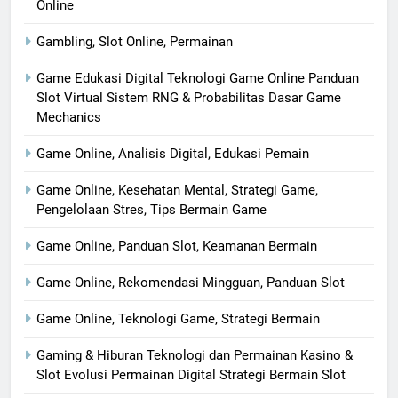
Online
Gambling, Slot Online, Permainan
Game Edukasi Digital Teknologi Game Online Panduan
Slot Virtual Sistem RNG & Probabilitas Dasar Game
Mechanics
Game Online, Analisis Digital, Edukasi Pemain
Game Online, Kesehatan Mental, Strategi Game,
Pengelolaan Stres, Tips Bermain Game
Game Online, Panduan Slot, Keamanan Bermain
Game Online, Rekomendasi Mingguan, Panduan Slot
Game Online, Teknologi Game, Strategi Bermain
Gaming & Hiburan Teknologi dan Permainan Kasino &
Slot Evolusi Permainan Digital Strategi Bermain Slot