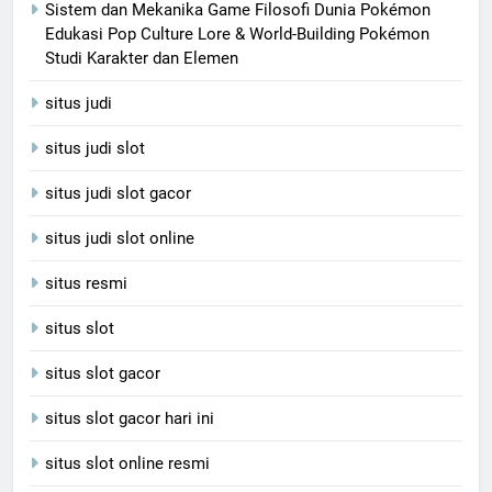
Sistem dan Mekanika Game Filosofi Dunia Pokémon
Edukasi Pop Culture Lore & World-Building Pokémon
Studi Karakter dan Elemen
situs judi
situs judi slot
situs judi slot gacor
situs judi slot online
situs resmi
situs slot
situs slot gacor
situs slot gacor hari ini
situs slot online resmi