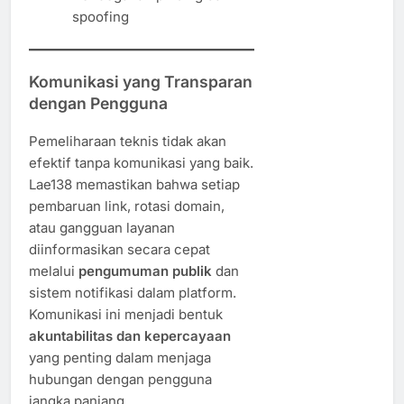
spoofing
Komunikasi yang Transparan
dengan Pengguna
Pemeliharaan teknis tidak akan
efektif tanpa komunikasi yang baik.
Lae138 memastikan bahwa setiap
pembaruan link, rotasi domain,
atau gangguan layanan
diinformasikan secara cepat
melalui
pengumuman publik
dan
sistem notifikasi dalam platform.
Komunikasi ini menjadi bentuk
akuntabilitas dan kepercayaan
yang penting dalam menjaga
hubungan dengan pengguna
jangka panjang.