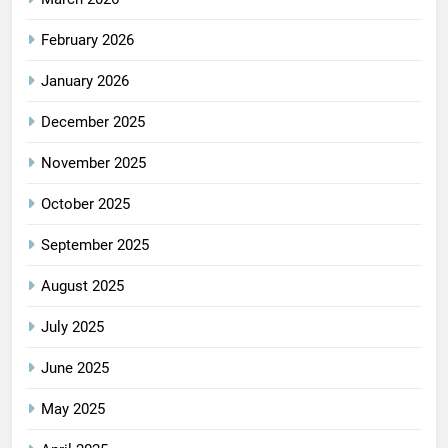
February 2026
January 2026
December 2025
November 2025
October 2025
September 2025
August 2025
July 2025
June 2025
May 2025