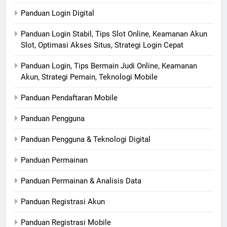
Panduan Login Digital
Panduan Login Stabil, Tips Slot Online, Keamanan Akun
Slot, Optimasi Akses Situs, Strategi Login Cepat
Panduan Login, Tips Bermain Judi Online, Keamanan
Akun, Strategi Pemain, Teknologi Mobile
Panduan Pendaftaran Mobile
Panduan Pengguna
Panduan Pengguna & Teknologi Digital
Panduan Permainan
Panduan Permainan & Analisis Data
Panduan Registrasi Akun
Panduan Registrasi Mobile