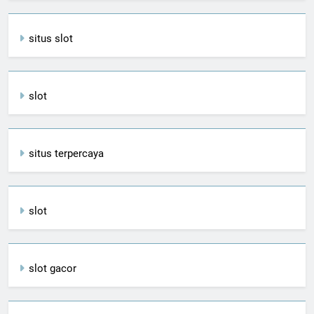
situs slot
slot
situs terpercaya
slot
slot gacor