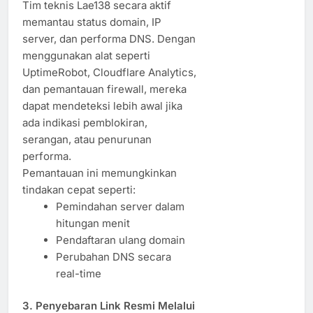
Tim teknis Lae138 secara aktif
memantau status domain, IP
server, dan performa DNS. Dengan
menggunakan alat seperti
UptimeRobot, Cloudflare Analytics,
dan pemantauan firewall, mereka
dapat mendeteksi lebih awal jika
ada indikasi pemblokiran,
serangan, atau penurunan
performa.
Pemantauan ini memungkinkan
tindakan cepat seperti:
Pemindahan server dalam
hitungan menit
Pendaftaran ulang domain
Perubahan DNS secara
real-time
3.
Penyebaran Link Resmi Melalui