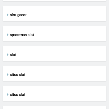
slot gacor
spaceman slot
slot
situs slot
situs slot