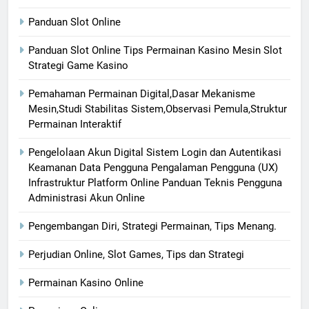
Panduan Slot Online
Panduan Slot Online Tips Permainan Kasino Mesin Slot
Strategi Game Kasino
Pemahaman Permainan Digital,Dasar Mekanisme
Mesin,Studi Stabilitas Sistem,Observasi Pemula,Struktur
Permainan Interaktif
Pengelolaan Akun Digital Sistem Login dan Autentikasi
Keamanan Data Pengguna Pengalaman Pengguna (UX)
Infrastruktur Platform Online Panduan Teknis Pengguna
Administrasi Akun Online
Pengembangan Diri, Strategi Permainan, Tips Menang.
Perjudian Online, Slot Games, Tips dan Strategi
Permainan Kasino Online