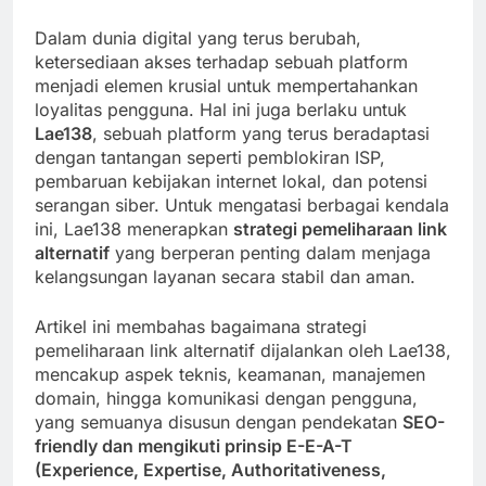
Dalam dunia digital yang terus berubah,
ketersediaan akses terhadap sebuah platform
menjadi elemen krusial untuk mempertahankan
loyalitas pengguna. Hal ini juga berlaku untuk
Lae138
, sebuah platform yang terus beradaptasi
dengan tantangan seperti pemblokiran ISP,
pembaruan kebijakan internet lokal, dan potensi
serangan siber. Untuk mengatasi berbagai kendala
ini, Lae138 menerapkan
strategi pemeliharaan link
alternatif
yang berperan penting dalam menjaga
kelangsungan layanan secara stabil dan aman.
Artikel ini membahas bagaimana strategi
pemeliharaan link alternatif dijalankan oleh Lae138,
mencakup aspek teknis, keamanan, manajemen
domain, hingga komunikasi dengan pengguna,
yang semuanya disusun dengan pendekatan
SEO-
friendly dan mengikuti prinsip E-E-A-T
(Experience, Expertise, Authoritativeness,