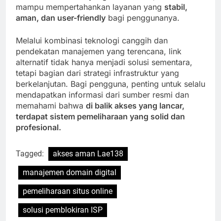
mampu mempertahankan layanan yang
stabil,
aman, dan user-friendly
bagi penggunanya.
Melalui kombinasi teknologi canggih dan
pendekatan manajemen yang terencana, link
alternatif tidak hanya menjadi solusi sementara,
tetapi bagian dari strategi infrastruktur yang
berkelanjutan. Bagi pengguna, penting untuk selalu
mendapatkan informasi dari sumber resmi dan
memahami bahwa
di balik akses yang lancar,
terdapat sistem pemeliharaan yang solid dan
profesional.
Tagged:
akses aman Lae138
manajemen domain digital
pemeliharaan situs online
solusi pemblokiran ISP