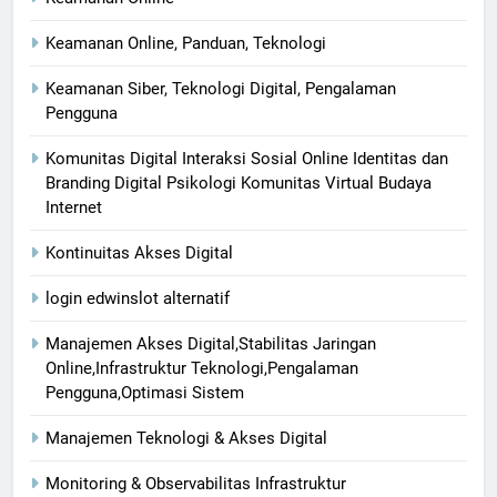
Keamanan Online, Panduan, Teknologi
Keamanan Siber, Teknologi Digital, Pengalaman
Pengguna
Komunitas Digital Interaksi Sosial Online Identitas dan
Branding Digital Psikologi Komunitas Virtual Budaya
Internet
Kontinuitas Akses Digital
login edwinslot alternatif
Manajemen Akses Digital,Stabilitas Jaringan
Online,Infrastruktur Teknologi,Pengalaman
Pengguna,Optimasi Sistem
Manajemen Teknologi & Akses Digital
Monitoring & Observabilitas Infrastruktur