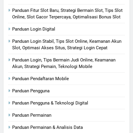
Panduan Fitur Slot Baru, Strategi Bermain Slot, Tips Slot
Online, Slot Gacor Terpercaya, Optimalisasi Bonus Slot
Panduan Login Digital
Panduan Login Stabil, Tips Slot Online, Keamanan Akun
Slot, Optimasi Akses Situs, Strategi Login Cepat
Panduan Login, Tips Bermain Judi Online, Keamanan
Akun, Strategi Pemain, Teknologi Mobile
Panduan Pendaftaran Mobile
Panduan Pengguna
Panduan Pengguna & Teknologi Digital
Panduan Permainan
Panduan Permainan & Analisis Data