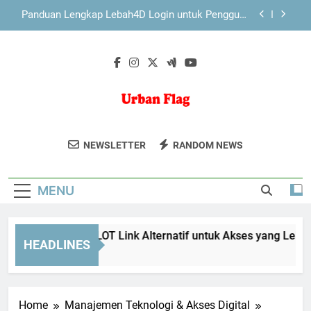
Skip
Daftar Edwinslot Lewat HP dengan Proses yang
to
Lebih Cepat dan Aman
content
Daftar Lebah4D Lewat HP dengan Langkah yang
Lebih Efisien
Panduan EDWINSLOT Link Alternatif untuk Akses
yang Lebih Lancar
Panduan Lengkap Lebah4D Login untuk Pengguna
Baru yang Ingin Akses Lebih Aman dan Terarah
Urban Flag
Dukung Gerakan Sosial Dan Lingkungan
Daftar Edwinslot Lewat HP dengan Proses yang
NEWSLETTER
RANDOM NEWS
Lebih Cepat dan Aman
Bersama Urban Flag. Untuk Perubahan
Daftar Lebah4D Lewat HP dengan Langkah yang
Positif Di Sekitar Kita.
Lebih Efisien
MENU
nduan EDWINSLOT Link Alternatif untuk Akses yang Lebih La
HEADLINES
Month Ago
Home
Manajemen Teknologi & Akses Digital