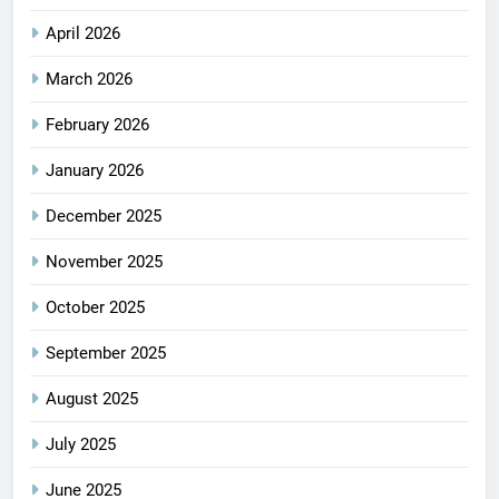
April 2026
March 2026
February 2026
January 2026
December 2025
November 2025
October 2025
September 2025
August 2025
July 2025
June 2025