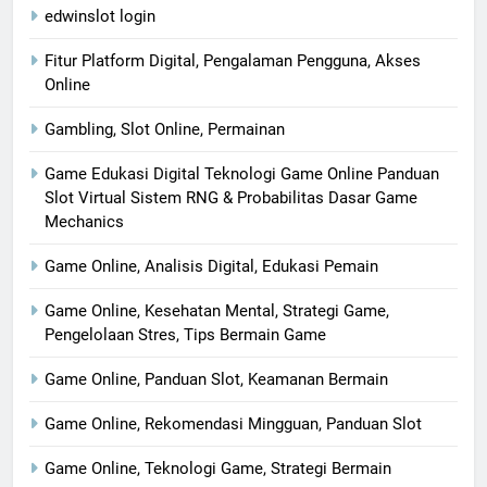
edwinslot login
Fitur Platform Digital, Pengalaman Pengguna, Akses
Online
Gambling, Slot Online, Permainan
Game Edukasi Digital Teknologi Game Online Panduan
Slot Virtual Sistem RNG & Probabilitas Dasar Game
Mechanics
Game Online, Analisis Digital, Edukasi Pemain
Game Online, Kesehatan Mental, Strategi Game,
Pengelolaan Stres, Tips Bermain Game
Game Online, Panduan Slot, Keamanan Bermain
Game Online, Rekomendasi Mingguan, Panduan Slot
Game Online, Teknologi Game, Strategi Bermain