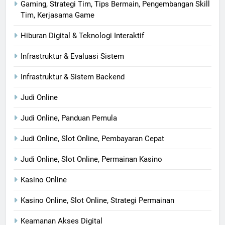
Gaming, Strategi Tim, Tips Bermain, Pengembangan Skill
Tim, Kerjasama Game
Hiburan Digital & Teknologi Interaktif
Infrastruktur & Evaluasi Sistem
Infrastruktur & Sistem Backend
Judi Online
Judi Online, Panduan Pemula
Judi Online, Slot Online, Pembayaran Cepat
Judi Online, Slot Online, Permainan Kasino
Kasino Online
Kasino Online, Slot Online, Strategi Permainan
Keamanan Akses Digital