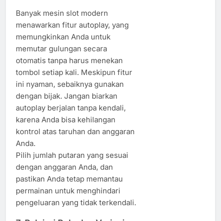
Banyak mesin slot modern
menawarkan fitur autoplay, yang
memungkinkan Anda untuk
memutar gulungan secara
otomatis tanpa harus menekan
tombol setiap kali. Meskipun fitur
ini nyaman, sebaiknya gunakan
dengan bijak. Jangan biarkan
autoplay berjalan tanpa kendali,
karena Anda bisa kehilangan
kontrol atas taruhan dan anggaran
Anda.
Pilih jumlah putaran yang sesuai
dengan anggaran Anda, dan
pastikan Anda tetap memantau
permainan untuk menghindari
pengeluaran yang tidak terkendali.