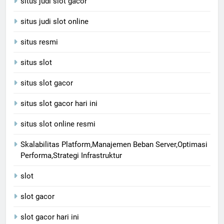
situs judi slot gacor
situs judi slot online
situs resmi
situs slot
situs slot gacor
situs slot gacor hari ini
situs slot online resmi
Skalabilitas Platform,Manajemen Beban Server,Optimasi
Performa,Strategi Infrastruktur
slot
slot gacor
slot gacor hari ini