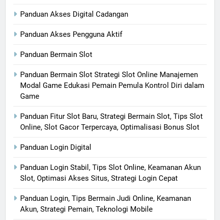
Panduan Akses Digital Cadangan
Panduan Akses Pengguna Aktif
Panduan Bermain Slot
Panduan Bermain Slot Strategi Slot Online Manajemen
Modal Game Edukasi Pemain Pemula Kontrol Diri dalam
Game
Panduan Fitur Slot Baru, Strategi Bermain Slot, Tips Slot
Online, Slot Gacor Terpercaya, Optimalisasi Bonus Slot
Panduan Login Digital
Panduan Login Stabil, Tips Slot Online, Keamanan Akun
Slot, Optimasi Akses Situs, Strategi Login Cepat
Panduan Login, Tips Bermain Judi Online, Keamanan
Akun, Strategi Pemain, Teknologi Mobile