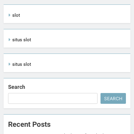
slot
situs slot
situs slot
Search
SEARCH
Recent Posts