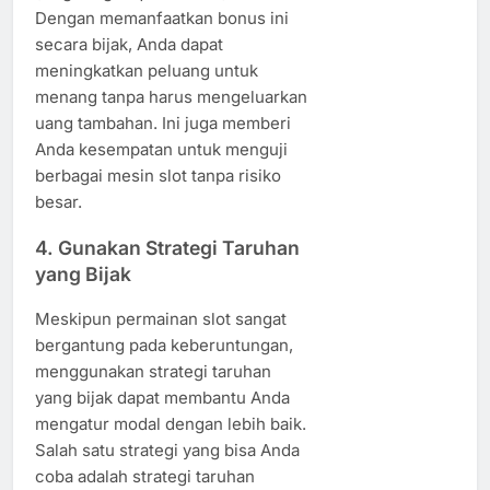
Dengan memanfaatkan bonus ini
secara bijak, Anda dapat
meningkatkan peluang untuk
menang tanpa harus mengeluarkan
uang tambahan. Ini juga memberi
Anda kesempatan untuk menguji
berbagai mesin slot tanpa risiko
besar.
4.
Gunakan Strategi Taruhan
yang Bijak
Meskipun permainan slot sangat
bergantung pada keberuntungan,
menggunakan strategi taruhan
yang bijak dapat membantu Anda
mengatur modal dengan lebih baik.
Salah satu strategi yang bisa Anda
coba adalah strategi taruhan