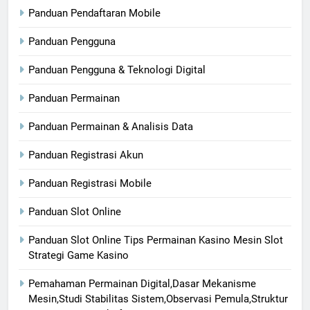
Panduan Pendaftaran Mobile
Panduan Pengguna
Panduan Pengguna & Teknologi Digital
Panduan Permainan
Panduan Permainan & Analisis Data
Panduan Registrasi Akun
Panduan Registrasi Mobile
Panduan Slot Online
Panduan Slot Online Tips Permainan Kasino Mesin Slot
Strategi Game Kasino
Pemahaman Permainan Digital,Dasar Mekanisme
Mesin,Studi Stabilitas Sistem,Observasi Pemula,Struktur