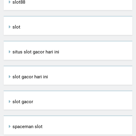
slot88
slot
situs slot gacor hari ini
slot gacor hari ini
slot gacor
spaceman slot