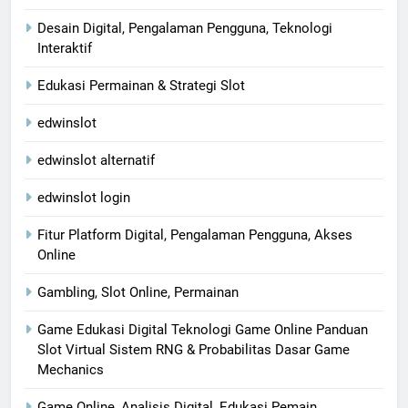
Desain Digital, Pengalaman Pengguna, Teknologi
Interaktif
Edukasi Permainan & Strategi Slot
edwinslot
edwinslot alternatif
edwinslot login
Fitur Platform Digital, Pengalaman Pengguna, Akses
Online
Gambling, Slot Online, Permainan
Game Edukasi Digital Teknologi Game Online Panduan
Slot Virtual Sistem RNG & Probabilitas Dasar Game
Mechanics
Game Online, Analisis Digital, Edukasi Pemain