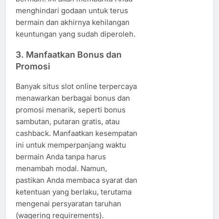
menghindari godaan untuk terus
bermain dan akhirnya kehilangan
keuntungan yang sudah diperoleh.
3.
Manfaatkan Bonus dan
Promosi
Banyak situs slot online terpercaya
menawarkan berbagai bonus dan
promosi menarik, seperti bonus
sambutan, putaran gratis, atau
cashback. Manfaatkan kesempatan
ini untuk memperpanjang waktu
bermain Anda tanpa harus
menambah modal. Namun,
pastikan Anda membaca syarat dan
ketentuan yang berlaku, terutama
mengenai persyaratan taruhan
(wagering requirements).