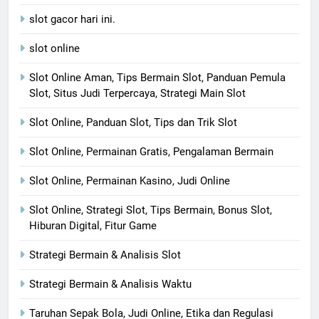
slot gacor hari ini.
slot online
Slot Online Aman, Tips Bermain Slot, Panduan Pemula
Slot, Situs Judi Terpercaya, Strategi Main Slot
Slot Online, Panduan Slot, Tips dan Trik Slot
Slot Online, Permainan Gratis, Pengalaman Bermain
Slot Online, Permainan Kasino, Judi Online
Slot Online, Strategi Slot, Tips Bermain, Bonus Slot,
Hiburan Digital, Fitur Game
Strategi Bermain & Analisis Slot
Strategi Bermain & Analisis Waktu
Taruhan Sepak Bola, Judi Online, Etika dan Regulasi