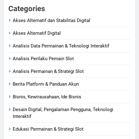
Categories
Akses Alternatif dan Stabilitas Digital
Akses Alternatif Digital
Analisis Data Permainan & Teknologi Interaktif
Analisis Perilaku Pemain Slot
Analisis Permainan & Strategi Slot
Berita Platform & Panduan Akun
Bisnis, Kewirausahaan, Ide Bisnis
Desain Digital, Pengalaman Pengguna, Teknologi
Interaktif
Edukasi Permainan & Strategi Slot