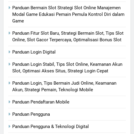
Panduan Bermain Slot Strategi Slot Online Manajemen
Modal Game Edukasi Pemain Pemula Kontrol Diri dalam
Game
Panduan Fitur Slot Baru, Strategi Bermain Slot, Tips Slot
Online, Slot Gacor Terpercaya, Optimalisasi Bonus Slot
Panduan Login Digital
Panduan Login Stabil, Tips Slot Online, Keamanan Akun
Slot, Optimasi Akses Situs, Strategi Login Cepat
Panduan Login, Tips Bermain Judi Online, Keamanan
Akun, Strategi Pemain, Teknologi Mobile
Panduan Pendaftaran Mobile
Panduan Pengguna
Panduan Pengguna & Teknologi Digital