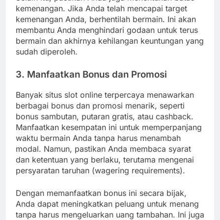
kemenangan. Jika Anda telah mencapai target
kemenangan Anda, berhentilah bermain. Ini akan
membantu Anda menghindari godaan untuk terus
bermain dan akhirnya kehilangan keuntungan yang
sudah diperoleh.
3.
Manfaatkan Bonus dan Promosi
Banyak situs slot online terpercaya menawarkan
berbagai bonus dan promosi menarik, seperti
bonus sambutan, putaran gratis, atau cashback.
Manfaatkan kesempatan ini untuk memperpanjang
waktu bermain Anda tanpa harus menambah
modal. Namun, pastikan Anda membaca syarat
dan ketentuan yang berlaku, terutama mengenai
persyaratan taruhan (wagering requirements).
Dengan memanfaatkan bonus ini secara bijak,
Anda dapat meningkatkan peluang untuk menang
tanpa harus mengeluarkan uang tambahan. Ini juga