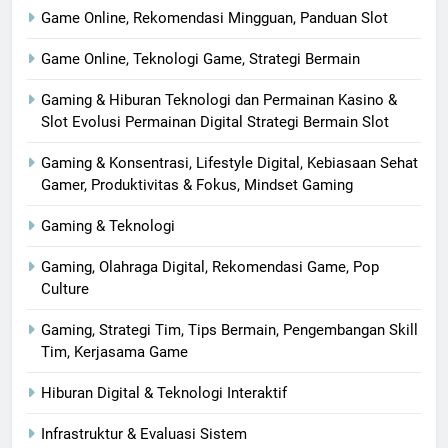
Game Online, Rekomendasi Mingguan, Panduan Slot
Game Online, Teknologi Game, Strategi Bermain
Gaming & Hiburan Teknologi dan Permainan Kasino &
Slot Evolusi Permainan Digital Strategi Bermain Slot
Gaming & Konsentrasi, Lifestyle Digital, Kebiasaan Sehat
Gamer, Produktivitas & Fokus, Mindset Gaming
Gaming & Teknologi
Gaming, Olahraga Digital, Rekomendasi Game, Pop
Culture
Gaming, Strategi Tim, Tips Bermain, Pengembangan Skill
Tim, Kerjasama Game
Hiburan Digital & Teknologi Interaktif
Infrastruktur & Evaluasi Sistem