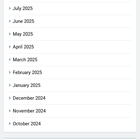
July 2025
June 2025
May 2025
April 2025
March 2025
February 2025
January 2025
December 2024
November 2024
October 2024