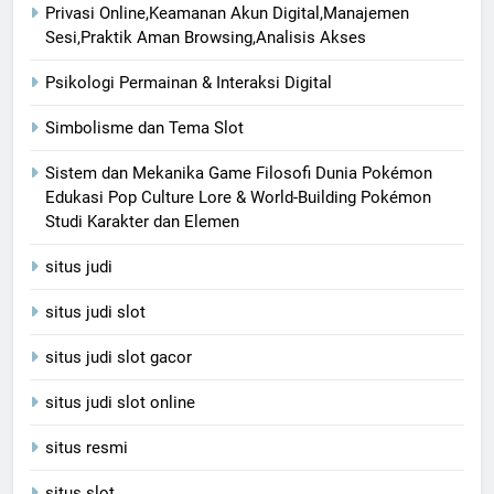
Privasi Online,Keamanan Akun Digital,Manajemen
Sesi,Praktik Aman Browsing,Analisis Akses
Psikologi Permainan & Interaksi Digital
Simbolisme dan Tema Slot
Sistem dan Mekanika Game Filosofi Dunia Pokémon
Edukasi Pop Culture Lore & World-Building Pokémon
Studi Karakter dan Elemen
situs judi
situs judi slot
situs judi slot gacor
situs judi slot online
situs resmi
situs slot