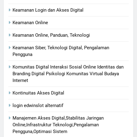
Keamanan Login dan Akses Digital
Keamanan Online
Keamanan Online, Panduan, Teknologi
Keamanan Siber, Teknologi Digital, Pengalaman
Pengguna
Komunitas Digital Interaksi Sosial Online Identitas dan
Branding Digital Psikologi Komunitas Virtual Budaya
Internet
Kontinuitas Akses Digital
login edwinslot alternatif
Manajemen Akses Digital,Stabilitas Jaringan
Online,Infrastruktur Teknologi,Pengalaman
Pengguna,Optimasi Sistem