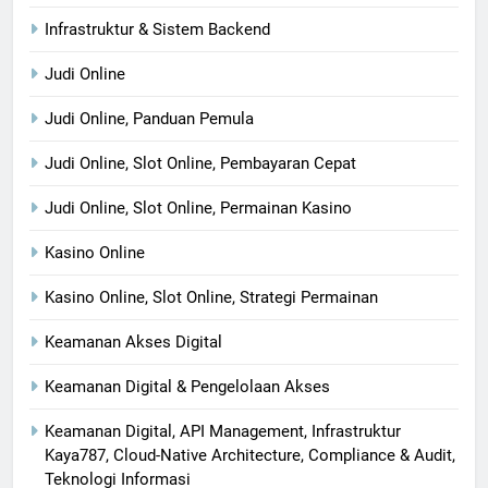
Infrastruktur & Sistem Backend
Judi Online
Judi Online, Panduan Pemula
Judi Online, Slot Online, Pembayaran Cepat
Judi Online, Slot Online, Permainan Kasino
Kasino Online
Kasino Online, Slot Online, Strategi Permainan
Keamanan Akses Digital
Keamanan Digital & Pengelolaan Akses
Keamanan Digital, API Management, Infrastruktur
Kaya787, Cloud-Native Architecture, Compliance & Audit,
Teknologi Informasi