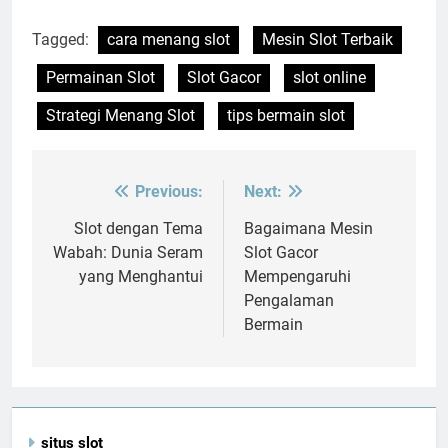
Tagged:
cara menang slot
Mesin Slot Terbaik
Permainan Slot
Slot Gacor
slot online
Strategi Menang Slot
tips bermain slot
Previous:
Next:
Post
navigation
Slot dengan Tema
Bagaimana Mesin
Wabah: Dunia Seram
Slot Gacor
yang Menghantui
Mempengaruhi
Pengalaman
Bermain
situs slot