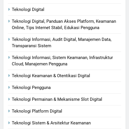
Teknologi Digital
Teknologi Digital, Panduan Akses Platform, Keamanan
Online, Tips Internet Stabil, Edukasi Pengguna
Teknologi Informasi, Audit Digital, Manajemen Data,
Transparansi Sistem
Teknologi Informasi, Sistem Keamanan, Infrastruktur
Cloud, Manajemen Pengguna
Teknologi Keamanan & Otentikasi Digital
Teknologi Pengguna
Teknologi Permainan & Mekanisme Slot Digital
Teknologi Platform Digital
Teknologi Sistem & Arsitektur Keamanan