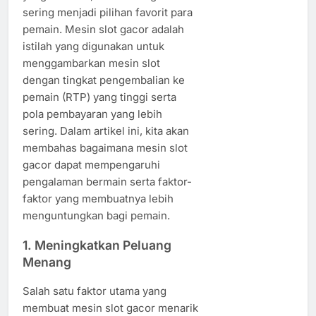
sering menjadi pilihan favorit para
pemain. Mesin slot gacor adalah
istilah yang digunakan untuk
menggambarkan mesin slot
dengan tingkat pengembalian ke
pemain (RTP) yang tinggi serta
pola pembayaran yang lebih
sering. Dalam artikel ini, kita akan
membahas bagaimana mesin slot
gacor dapat mempengaruhi
pengalaman bermain serta faktor-
faktor yang membuatnya lebih
menguntungkan bagi pemain.
1. Meningkatkan Peluang
Menang
Salah satu faktor utama yang
membuat mesin slot gacor menarik