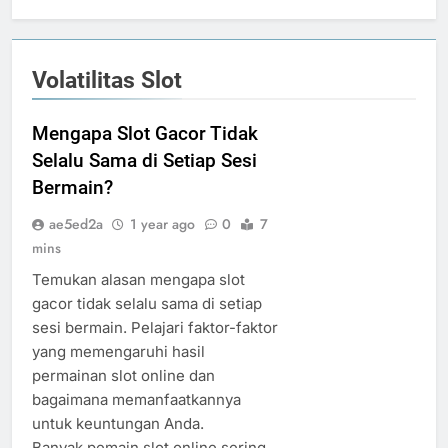
Volatilitas Slot
Mengapa Slot Gacor Tidak
Selalu Sama di Setiap Sesi
Bermain?
ae5ed2a
1 year ago
0
7
mins
Temukan alasan mengapa slot
gacor tidak selalu sama di setiap
sesi bermain. Pelajari faktor-faktor
yang memengaruhi hasil
permainan slot online dan
bagaimana memanfaatkannya
untuk keuntungan Anda.
Banyak pemain slot online sering