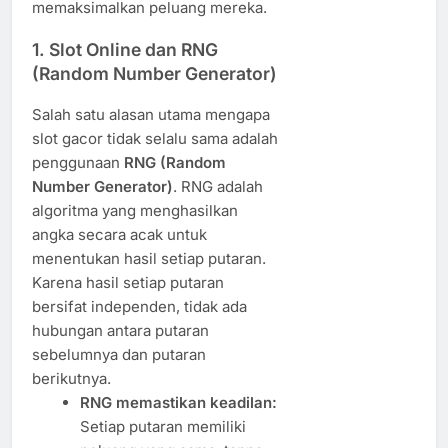
memaksimalkan peluang mereka.
1. Slot Online dan RNG
(Random Number Generator)
Salah satu alasan utama mengapa
slot gacor tidak selalu sama adalah
penggunaan
RNG (Random
Number Generator)
. RNG adalah
algoritma yang menghasilkan
angka secara acak untuk
menentukan hasil setiap putaran.
Karena hasil setiap putaran
bersifat independen, tidak ada
hubungan antara putaran
sebelumnya dan putaran
berikutnya.
RNG memastikan keadilan:
Setiap putaran memiliki