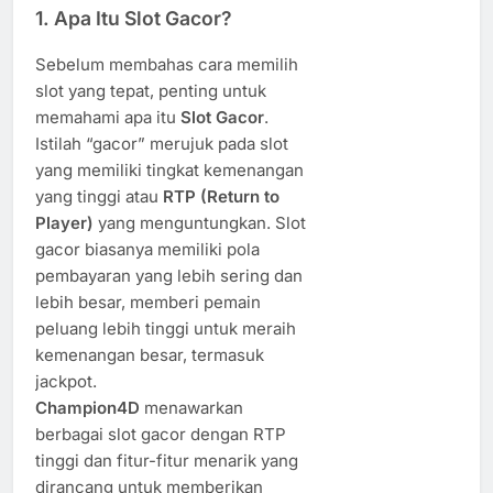
1. Apa Itu Slot Gacor?
Sebelum membahas cara memilih
slot yang tepat, penting untuk
memahami apa itu
Slot Gacor
.
Istilah “gacor” merujuk pada slot
yang memiliki tingkat kemenangan
yang tinggi atau
RTP (Return to
Player)
yang menguntungkan. Slot
gacor biasanya memiliki pola
pembayaran yang lebih sering dan
lebih besar, memberi pemain
peluang lebih tinggi untuk meraih
kemenangan besar, termasuk
jackpot.
Champion4D
menawarkan
berbagai slot gacor dengan RTP
tinggi dan fitur-fitur menarik yang
dirancang untuk memberikan