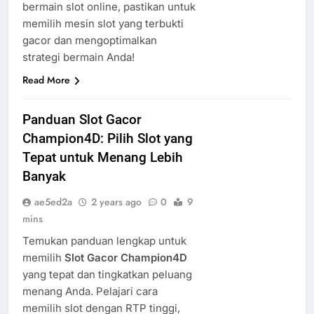
bermain slot online, pastikan untuk
memilih mesin slot yang terbukti
gacor dan mengoptimalkan
strategi bermain Anda!
Read More
Panduan Slot Gacor
Champion4D: Pilih Slot yang
Tepat untuk Menang Lebih
Banyak
ae5ed2a
2 years ago
0
9
mins
Temukan panduan lengkap untuk
memilih
Slot Gacor Champion4D
yang tepat dan tingkatkan peluang
menang Anda. Pelajari cara
memilih slot dengan RTP tinggi,