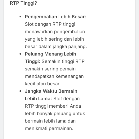
RTP Tinggi?
Pengembalian Lebih Besar:
Slot dengan RTP tinggi
menawarkan pengembalian
yang lebih sering dan lebih
besar dalam jangka panjang.
Peluang Menang Lebih
Tinggi:
Semakin tinggi RTP,
semakin sering pemain
mendapatkan kemenangan
kecil atau besar.
Jangka Waktu Bermain
Lebih Lama:
Slot dengan
RTP tinggi memberi Anda
lebih banyak peluang untuk
bermain lebih lama dan
menikmati permainan.