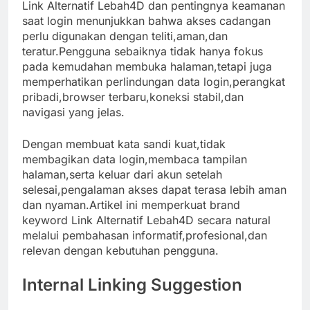
Link Alternatif Lebah4D dan pentingnya keamanan
saat login menunjukkan bahwa akses cadangan
perlu digunakan dengan teliti,aman,dan
teratur.Pengguna sebaiknya tidak hanya fokus
pada kemudahan membuka halaman,tetapi juga
memperhatikan perlindungan data login,perangkat
pribadi,browser terbaru,koneksi stabil,dan
navigasi yang jelas.
Dengan membuat kata sandi kuat,tidak
membagikan data login,membaca tampilan
halaman,serta keluar dari akun setelah
selesai,pengalaman akses dapat terasa lebih aman
dan nyaman.Artikel ini memperkuat brand
keyword Link Alternatif Lebah4D secara natural
melalui pembahasan informatif,profesional,dan
relevan dengan kebutuhan pengguna.
Internal Linking Suggestion