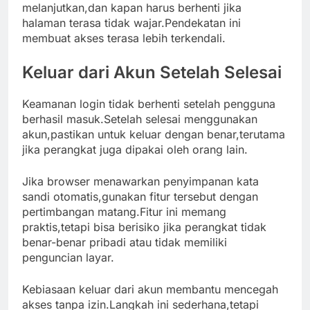
melanjutkan,dan kapan harus berhenti jika
halaman terasa tidak wajar.Pendekatan ini
membuat akses terasa lebih terkendali.
Keluar dari Akun Setelah Selesai
Keamanan login tidak berhenti setelah pengguna
berhasil masuk.Setelah selesai menggunakan
akun,pastikan untuk keluar dengan benar,terutama
jika perangkat juga dipakai oleh orang lain.
Jika browser menawarkan penyimpanan kata
sandi otomatis,gunakan fitur tersebut dengan
pertimbangan matang.Fitur ini memang
praktis,tetapi bisa berisiko jika perangkat tidak
benar-benar pribadi atau tidak memiliki
penguncian layar.
Kebiasaan keluar dari akun membantu mencegah
akses tanpa izin.Langkah ini sederhana,tetapi