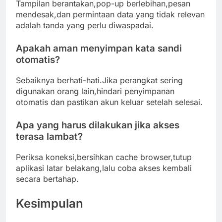
Tampilan berantakan,pop-up berlebihan,pesan
mendesak,dan permintaan data yang tidak relevan
adalah tanda yang perlu diwaspadai.
Apakah aman menyimpan kata sandi
otomatis?
Sebaiknya berhati-hati.Jika perangkat sering
digunakan orang lain,hindari penyimpanan
otomatis dan pastikan akun keluar setelah selesai.
Apa yang harus dilakukan jika akses
terasa lambat?
Periksa koneksi,bersihkan cache browser,tutup
aplikasi latar belakang,lalu coba akses kembali
secara bertahap.
Kesimpulan