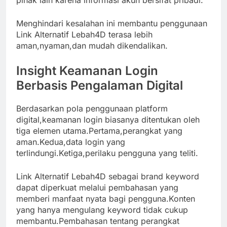
Menghindari kesalahan ini membantu penggunaan
Link Alternatif Lebah4D terasa lebih
aman,nyaman,dan mudah dikendalikan.
Insight Keamanan Login
Berbasis Pengalaman Digital
Berdasarkan pola penggunaan platform
digital,keamanan login biasanya ditentukan oleh
tiga elemen utama.Pertama,perangkat yang
aman.Kedua,data login yang
terlindungi.Ketiga,perilaku pengguna yang teliti.
Link Alternatif Lebah4D sebagai brand keyword
dapat diperkuat melalui pembahasan yang
memberi manfaat nyata bagi pengguna.Konten
yang hanya mengulang keyword tidak cukup
membantu.Pembahasan tentang perangkat