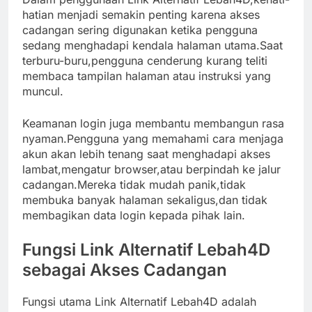
hatian menjadi semakin penting karena akses
cadangan sering digunakan ketika pengguna
sedang menghadapi kendala halaman utama.Saat
terburu-buru,pengguna cenderung kurang teliti
membaca tampilan halaman atau instruksi yang
muncul.
Keamanan login juga membantu membangun rasa
nyaman.Pengguna yang memahami cara menjaga
akun akan lebih tenang saat menghadapi akses
lambat,mengatur browser,atau berpindah ke jalur
cadangan.Mereka tidak mudah panik,tidak
membuka banyak halaman sekaligus,dan tidak
membagikan data login kepada pihak lain.
Fungsi Link Alternatif Lebah4D
sebagai Akses Cadangan
Fungsi utama Link Alternatif Lebah4D adalah