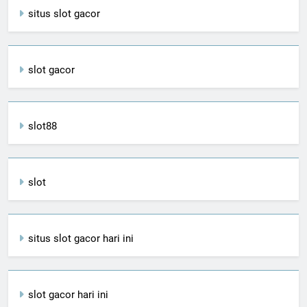
situs slot gacor
slot gacor
slot88
slot
situs slot gacor hari ini
slot gacor hari ini