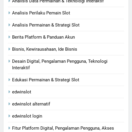
Analisis Data Permainan & Teknologi Interaktif
Analisis Perilaku Pemain Slot
Analisis Permainan & Strategi Slot
Berita Platform & Panduan Akun
Bisnis, Kewirausahaan, Ide Bisnis
Desain Digital, Pengalaman Pengguna, Teknologi
Interaktif
Edukasi Permainan & Strategi Slot
edwinslot
edwinslot alternatif
edwinslot login
Fitur Platform Digital, Pengalaman Pengguna, Akses