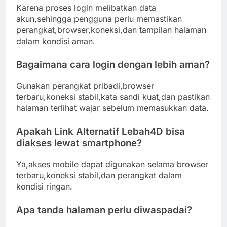
Karena proses login melibatkan data
akun,sehingga pengguna perlu memastikan
perangkat,browser,koneksi,dan tampilan halaman
dalam kondisi aman.
Bagaimana cara login dengan lebih aman?
Gunakan perangkat pribadi,browser
terbaru,koneksi stabil,kata sandi kuat,dan pastikan
halaman terlihat wajar sebelum memasukkan data.
Apakah Link Alternatif Lebah4D bisa
diakses lewat smartphone?
Ya,akses mobile dapat digunakan selama browser
terbaru,koneksi stabil,dan perangkat dalam
kondisi ringan.
Apa tanda halaman perlu diwaspadai?