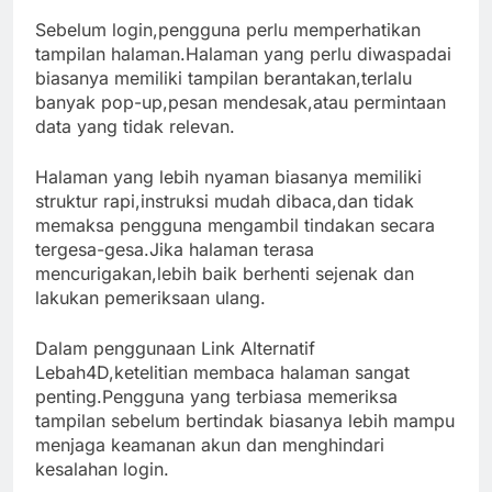
Sebelum login,pengguna perlu memperhatikan
tampilan halaman.Halaman yang perlu diwaspadai
biasanya memiliki tampilan berantakan,terlalu
banyak pop-up,pesan mendesak,atau permintaan
data yang tidak relevan.
Halaman yang lebih nyaman biasanya memiliki
struktur rapi,instruksi mudah dibaca,dan tidak
memaksa pengguna mengambil tindakan secara
tergesa-gesa.Jika halaman terasa
mencurigakan,lebih baik berhenti sejenak dan
lakukan pemeriksaan ulang.
Dalam penggunaan Link Alternatif
Lebah4D,ketelitian membaca halaman sangat
penting.Pengguna yang terbiasa memeriksa
tampilan sebelum bertindak biasanya lebih mampu
menjaga keamanan akun dan menghindari
kesalahan login.