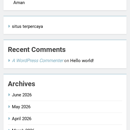
Aman
situs terpercaya
Recent Comments
A WordPress Commenter
on
Hello world!
Archives
June 2026
May 2026
April 2026