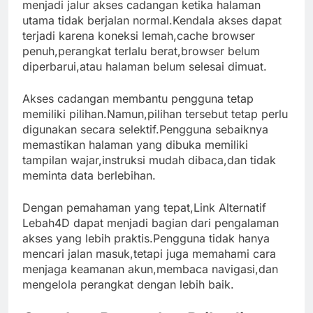
menjadi jalur akses cadangan ketika halaman
utama tidak berjalan normal.Kendala akses dapat
terjadi karena koneksi lemah,cache browser
penuh,perangkat terlalu berat,browser belum
diperbarui,atau halaman belum selesai dimuat.
Akses cadangan membantu pengguna tetap
memiliki pilihan.Namun,pilihan tersebut tetap perlu
digunakan secara selektif.Pengguna sebaiknya
memastikan halaman yang dibuka memiliki
tampilan wajar,instruksi mudah dibaca,dan tidak
meminta data berlebihan.
Dengan pemahaman yang tepat,Link Alternatif
Lebah4D dapat menjadi bagian dari pengalaman
akses yang lebih praktis.Pengguna tidak hanya
mencari jalan masuk,tetapi juga memahami cara
menjaga keamanan akun,membaca navigasi,dan
mengelola perangkat dengan lebih baik.