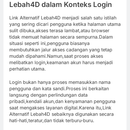
Lebah4D dalam Konteks Login
Link Alternatif Lebah4D menjadi salah satu istilah
yang sering dicari pengguna ketika halaman utama
sulit dibuka,akses terasa lambat,atau browser
tidak memuat halaman secara sempurna.Dalam
situasi seperti ini,pengguna biasanya
membutuhkan jalur akses cadangan yang tetap
mudah dipahami.Namun,saat proses akses
melibatkan login,keamanan akun harus menjadi
perhatian utama.
Login bukan hanya proses memasukkan nama
pengguna dan kata sandi.Proses ini berkaitan
langsung dengan perlindungan data
pribadi,kendali akun,dan kenyamanan pengguna
saat mengakses layanan digital.Karena itu,Link
Alternatif Lebah4D sebaiknya digunakan secara
hati-hati,teratur,dan tidak terburu-buru.