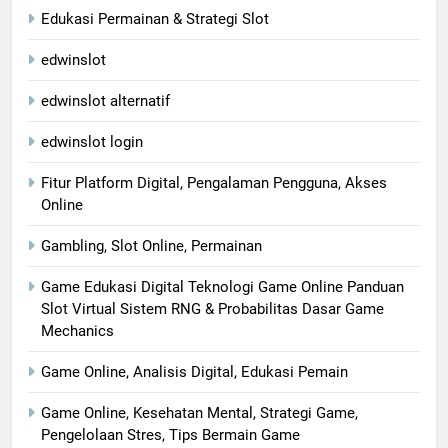
Edukasi Permainan & Strategi Slot
edwinslot
edwinslot alternatif
edwinslot login
Fitur Platform Digital, Pengalaman Pengguna, Akses
Online
Gambling, Slot Online, Permainan
Game Edukasi Digital Teknologi Game Online Panduan
Slot Virtual Sistem RNG & Probabilitas Dasar Game
Mechanics
Game Online, Analisis Digital, Edukasi Pemain
Game Online, Kesehatan Mental, Strategi Game,
Pengelolaan Stres, Tips Bermain Game