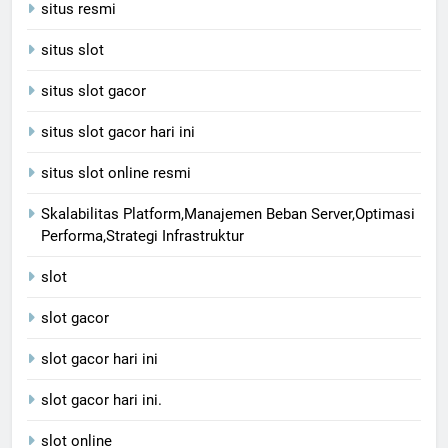
situs resmi
situs slot
situs slot gacor
situs slot gacor hari ini
situs slot online resmi
Skalabilitas Platform,Manajemen Beban Server,Optimasi
Performa,Strategi Infrastruktur
slot
slot gacor
slot gacor hari ini
slot gacor hari ini.
slot online