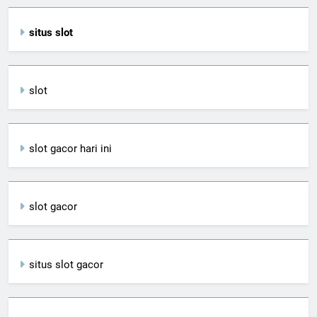
situs slot
slot
slot gacor hari ini
slot gacor
situs slot gacor