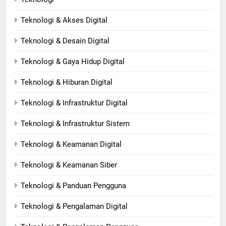
Teknologi & Akses Digital
Teknologi & Desain Digital
Teknologi & Gaya Hidup Digital
Teknologi & Hiburan Digital
Teknologi & Infrastruktur Digital
Teknologi & Infrastruktur Sistem
Teknologi & Keamanan Digital
Teknologi & Keamanan Siber
Teknologi & Panduan Pengguna
Teknologi & Pengalaman Digital