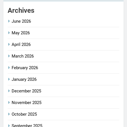
Archives
June 2026
May 2026
April 2026
March 2026
February 2026
January 2026
December 2025
November 2025
October 2025
September 2025