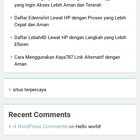
yang Ingin Akses Lebih Aman dan Terarah
Daftar Edwinslot Lewat HP dengan Proses yang Lebih
Cepat dan Aman
Daftar Lebah4D Lewat HP dengan Langkah yang Lebih
Efisien
Cara Menggunakan Kaya787 Link Alternatif dengan
Aman
situs terpercaya
Recent Comments
A WordPress Commenter
on
Hello world!