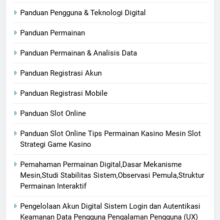
Panduan Pengguna & Teknologi Digital
Panduan Permainan
Panduan Permainan & Analisis Data
Panduan Registrasi Akun
Panduan Registrasi Mobile
Panduan Slot Online
Panduan Slot Online Tips Permainan Kasino Mesin Slot
Strategi Game Kasino
Pemahaman Permainan Digital,Dasar Mekanisme
Mesin,Studi Stabilitas Sistem,Observasi Pemula,Struktur
Permainan Interaktif
Pengelolaan Akun Digital Sistem Login dan Autentikasi
Keamanan Data Pengguna Pengalaman Pengguna (UX)