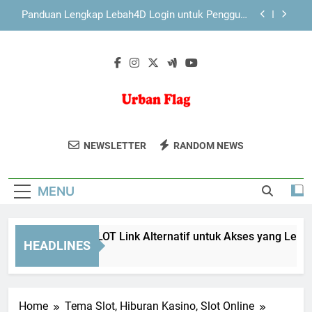
Skip
Daftar Edwinslot Lewat HP dengan Proses yang
to
Lebih Cepat dan Aman
content
Daftar Lebah4D Lewat HP dengan Langkah yang
Lebih Efisien
Panduan EDWINSLOT Link Alternatif untuk Akses
yang Lebih Lancar
Panduan Lengkap Lebah4D Login untuk Pengguna
Baru yang Ingin Akses Lebih Aman dan Terarah
Urban Flag
Dukung Gerakan Sosial Dan Lingkungan
Daftar Edwinslot Lewat HP dengan Proses yang
NEWSLETTER
RANDOM NEWS
Lebih Cepat dan Aman
Bersama Urban Flag. Untuk Perubahan
Daftar Lebah4D Lewat HP dengan Langkah yang
Positif Di Sekitar Kita.
Lebih Efisien
MENU
nduan EDWINSLOT Link Alternatif untuk Akses yang Lebih La
HEADLINES
Month Ago
Home
Tema Slot, Hiburan Kasino, Slot Online