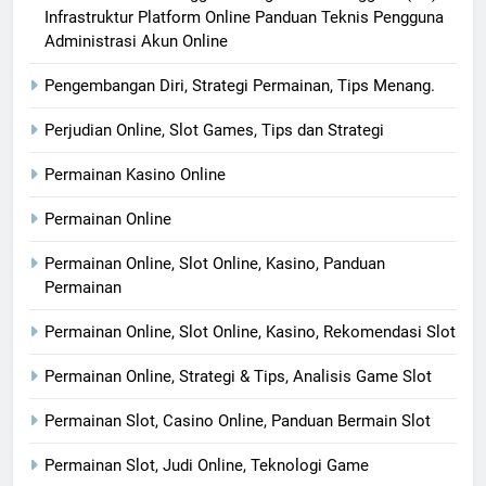
Infrastruktur Platform Online Panduan Teknis Pengguna
Administrasi Akun Online
Pengembangan Diri, Strategi Permainan, Tips Menang.
Perjudian Online, Slot Games, Tips dan Strategi
Permainan Kasino Online
Permainan Online
Permainan Online, Slot Online, Kasino, Panduan
Permainan
Permainan Online, Slot Online, Kasino, Rekomendasi Slot
Permainan Online, Strategi & Tips, Analisis Game Slot
Permainan Slot, Casino Online, Panduan Bermain Slot
Permainan Slot, Judi Online, Teknologi Game