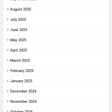
August 2025
July 2025
June 2025
May 2025
April 2025
March 2025
February 2025
January 2025
December 2024
November 2024
October 2024